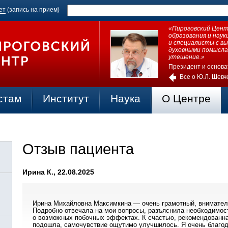
ет
(запись на прием)
«Пироговский Центр
образования и нау
и специалисты с в
духовными помысла
утешение.»
Президент и основа
Все о Ю.Л. Шевч
стам
Институт
Наука
О Центре
Отзыв пациента
Ирина К., 22.08.2025
Ирина Михайловна Максимкина — очень грамотный, внимател
Подробно отвечала на мои вопросы, разъяснила необходимос
о возможных побочных эффектах. К счастью, рекомендованн
подошла, самочувствие ощутимо улучшилось. Я очень благо