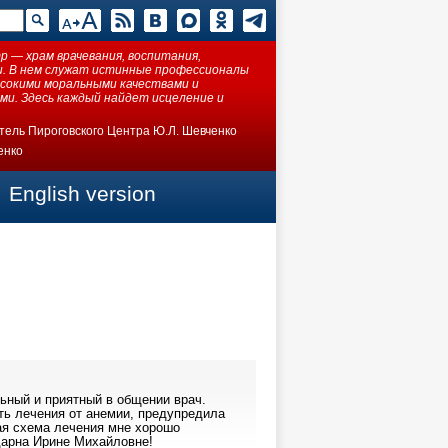
 — храм врачевания, воспитания,
ки. В нем служат истинные профессионалы
ысокими моральными качествами и
ми. Здесь каждый найдет исцеление и
тель Пироговского Центра Ю.Л. Шевченко
енко
English version
ьный и приятный в общении врач.
ть лечения от анемии, предупредила
ая схема лечения мне хорошо
дарна Ирине Михайловне!