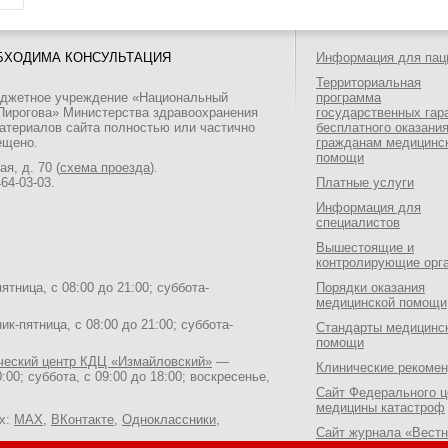
БХОДИМА КОНСУЛЬТАЦИЯ
Информация для пац
Территориальная
юджетное учреждение «Национальный
программа
 Пирогова» Министерства здравоохранения
государственных гар
атериалов сайта полностью или частично
бесплатного оказани
ещено.
гражданам медицинс
помощи
я, д. 70 (
схема проезда
).
464-03-03
.
Платные услуги
Информация для
специалистов
Вышестоящие и
контролирующие орг
тница, с 08:00 до 21:00; суббота-
Порядки оказания
медицинской помощи
к-пятница, с 08:00 до 21:00; суббота-
Стандарты медицинс
помощи
ический центр КДЦ «Измайловский»
—
Клинические рекоме
:00; суббота, с 09:00 до 18:00; воскресенье,
Сайт Федерального ц
медицины катастроф
ях:
MAX
,
ВКонтакте
,
Одноклассники
,
Сайт журнала «Вестн
Национального медик