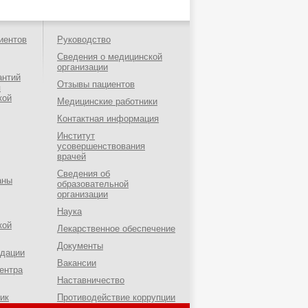
иентов
Руководство
Сведения о медицинской
организации
антий
Отзывы пациентов
я
кой
Медицинские работники
Контактная информация
Институт
усовершенствования
врачей
Сведения об
аны
образовательной
организации
Наука
кой
Лекарственное обеспечение
Документы
ндации
Вакансии
ентра
Наставничество
ик
Противодействие коррупции
о-