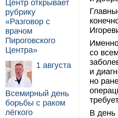
Центр открывает
Главны
рубрику
конечн
«Разговор с
Игореви
врачом
Пироговского
Именно
Центра»
со все
заболе
1 августа
и диаг
но ран
операци
Всемирный день
требуе
борьбы с раком
лёгкого
В день