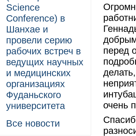
Огромн
Science
работн
Conference) в
Геннадь
Шанхае и
добрым
провели серию
перед 
рабочих встреч в
подроб
ведущих научных
делать
и медицинских
неприя
организациях
интубац
Фуданьского
очень 
университета
Спасиб
Все новости
разнос