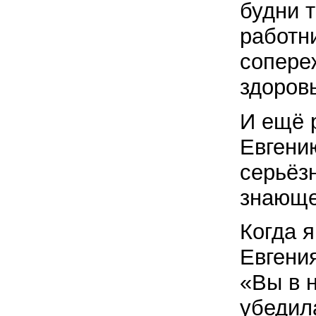
будни 
работн
сопере
здоров
И ещё 
Евгени
серьёзн
знающе
Когда я
Евгени
«Вы в н
убедил