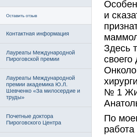
Особен
и сказа
Оставить отзыв
призна
Контактная информация
маммол
Здесь 
Лауреаты Международной
своего
Пироговской премии
Онколо
Лауреаты Международной
хирург
премии академика Ю.Л.
№ 1 Жи
Шевченко «За милосердие и
труды»
Анатол
По мое
Почетные доктора
Пироговского Центра
работа