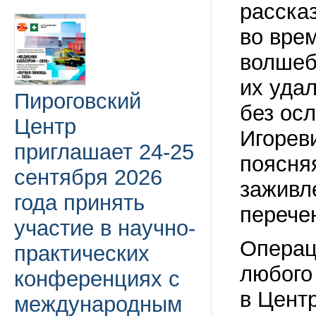
рассказ
во вре
волшеб
их уда
Пироговский
без ос
Центр
Игорев
приглашает 24-25
поясняя
сентября 2026
заживл
года принять
перече
участие в научно-
Операц
практических
любого
конференциях с
в Цент
международным