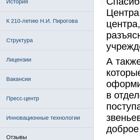
Спасиб
История
Центра,
К 210-летию Н.И. Пирогова
центра
разъяс
Структура
учрежд
А такж
Лицензии
которы
Вакансии
оформи
в отде
Пресс-центр
поступ
звенье
Инновационные технологии
доброе
Отзывы