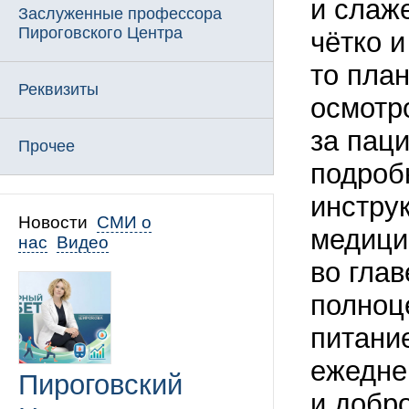
и слаж
Заслуженные профессора
Пироговского Центра
чётко 
то пла
Реквизиты
осмотр
за пац
Прочее
подроб
инстру
Новости
СМИ о
медици
нас
Видео
во гла
полноц
питани
ежедне
Пироговский
и добр