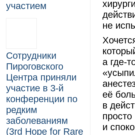
хирург
участием
действи
не испы
Хочетс
которы
Сотрудники
а где-т
Пироговского
«усыпи
Центра приняли
анестез
участие в 3-й
её боль
конференции по
в дейс
редким
просто
заболеваниям
и спок
(3rd Hope for Rare