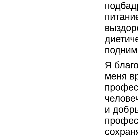
подбадр
питани
выздор
диетич
подним
Я благ
меня в
профес
челове
и добр
профес
сохран