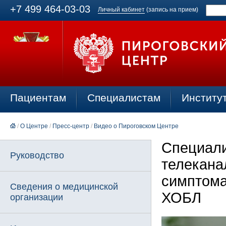
+7 499 464-03-03
Личный кабинет
(запись на прием)
Пациентам
Специалистам
Институ
/
О Центре
/
Пресс-центр
/
Видео о Пироговском Центре
Специали
Руководство
телекана
симптома
Сведения о медицинской
ХОБЛ
организации