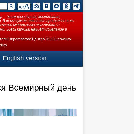
 — храм врачевания, воспитания,
ки. В нем служат истинные профессионалы
ысокими моральными качествами и
ми. Здесь каждый найдет исцеление и
тель Пироговского Центра Ю.Л. Шевченко
енко
English version
тся Всемирный день