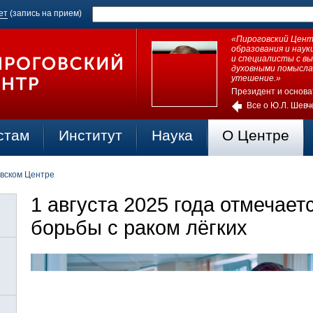
ет
(запись на прием)
«Пироговский Центр
образования и нау
и специалисты с в
духовными помысла
утешение.»
Президент и основа
Все о Ю.Л. Шевч
стам
Институт
Наука
О Центре
овском Центре
1 августа 2025 года отмечае
борьбы с раком лёгких