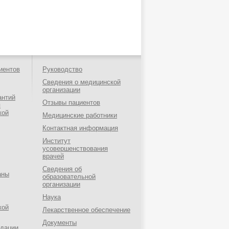
иентов
Руководство
Сведения о медицинской
организации
антий
Отзывы пациентов
я
кой
Медицинские работники
Контактная информация
Институт
усовершенствования
врачей
Сведения об
аны
образовательной
организации
Наука
кой
Лекарственное обеспечение
Документы
ндации