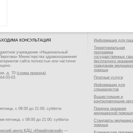
БХОДИМА КОНСУЛЬТАЦИЯ
Информация для пац
Территориальная
юджетное учреждение «Национальный
программа
 Пирогова» Министерства здравоохранения
государственных гар
атериалов сайта полностью или частично
бесплатного оказани
ещено.
гражданам медицинс
помощи
я, д. 70 (
схема проезда
).
464-03-03
.
Платные услуги
Информация для
специалистов
Вышестоящие и
контролирующие орг
тница, с 08:00 до 21:00; суббота-
Порядки оказания
медицинской помощи
к-пятница, с 08:00 до 21:00; суббота-
Стандарты медицинс
помощи
ический центр КДЦ «Измайловский»
—
Клинические рекоме